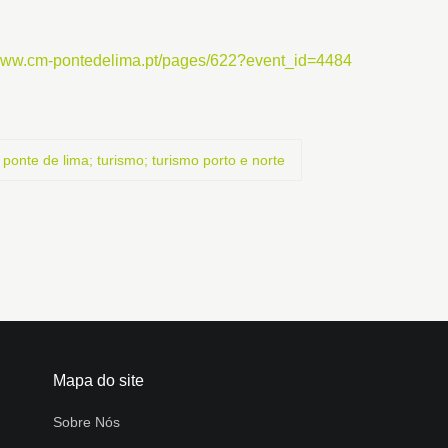
/www.cm-pontedelima.pt/pages/622?event_id=4484
ponte de lima; turismo; turismo porto e norte
Mapa do site
Sobre Nós